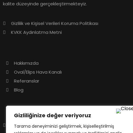
kalite düzeyinde gerçekleştirmekteyiz.
Gizlilik ve Kişisel Verileri Koruma Politikası
KVKK Aydınlatma Metni
Bizi Keşfedin
Hakkımızda
Oval/Elips Hava Kanalı
Referanslar
Blog
Adres
Gizliliğinize değer veriyoruz
Çatalmeşe Mah. Sultansuyu Cad No: 134
Tarama deneyiminizi geliştirmek, kişiselleştirilmiş
Alemdağ /Çekmeköy / İSTANBUL